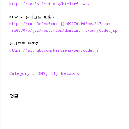
https://tools.ietf.org/html/rfc3492
KISA - 퓨니코드 변환기
https://xn--3e0bx5euxnjje69i70af08bea817g.xn-
-3e0b707e/jsp/resources/domainInfo/punyCode.jsp
퓨니코드 변환기
https://github.com/bestiejs/punycode.js
Category :
DNS
IT
Network
댓글